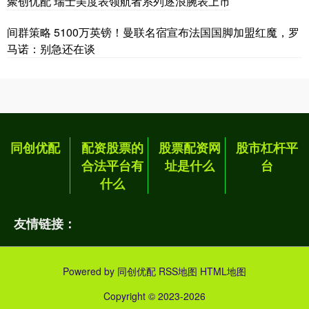
聚创优配 瑞士美度表领航者系列逐浪腕表上市
间群策略 5100万英镑！曼联名宿宣布法国国脚加盟红魔，罗
马诺：别急还在谈
同创优配
配资股票的
股票配资网
股市杠杆平
合法平台有
址是什么
台
什么
友情链接：
Powered by
同创优配
RSS地图
HTML地图
Copyright
© 2023-2026