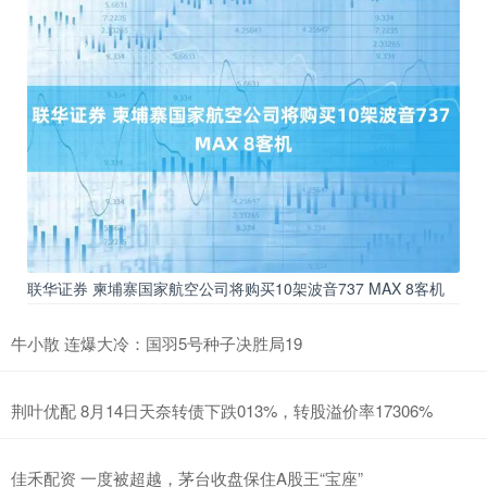
联华证券 柬埔寨国家航空公司将购买10架波音737 MAX 8客机
牛小散 连爆大冷：国羽5号种子决胜局19
荆叶优配 8月14日天奈转债下跌013%，转股溢价率17306%
佳禾配资 一度被超越，茅台收盘保住A股王“宝座”