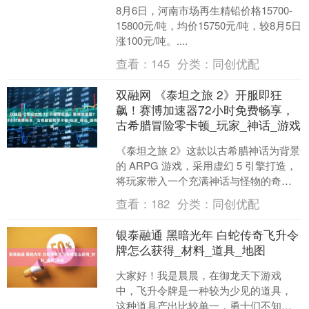
8月6日，河南市场再生精铅价格15700-
15800元/吨，均价15750元/吨，较8月5日
涨100元/吨。....
查看：
145
分类：
同创优配
双融网 《泰坦之旅 2》开服即狂
飙！赛博加速器72小时免费畅享，
古希腊冒险零卡顿_玩家_神话_游戏
《泰坦之旅 2》这款以古希腊神话为背景
的 ARPG 游戏，采用虚幻 5 引擎打造，
将玩家带入一个充满神话与怪物的奇幻
世界。在游戏中，玩家将与复仇女神涅
查看：
182
分类：
同创优配
墨西斯展开....
银泰融通 黑暗光年 白蛇传奇飞升令
牌怎么获得_材料_道具_地图
大家好！我是晨晨，在御龙天下游戏
中，飞升令牌是一种较为少见的道具，
这种道具产出比较单一，勇士们不知道