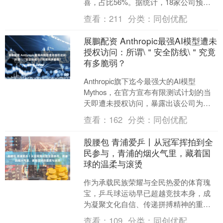
喜，占比56%。据统计，18家公司预计
上半年净利润扭亏为盈，有11家公司由
查看：
211
分类：
同创优配
盈转亏，....
展鵬配资 Anthropic最强AI模型遭未
授权访问：所谓\＂安全防线\＂究竟
有多脆弱？
Anthropic旗下迄今最强大的AI模型
Mythos，在官方宣布有限测试计划的当
天即遭未授权访问，暴露出该公司为防
范危险技术扩散而精心构建的安全管控
查看：
162
分类：
同创优配
体系存在明....
股腰包 青浦爱乒丨从冠军挥拍到全
民参与，青浦的烟火气里，藏着国
球的温柔与滚烫
作为承载民族荣耀与全民热爱的体育瑰
宝，乒乓球运动早已超越竞技本身，成
为凝聚文化自信、传递拼搏精神的重要
载体。在青浦这片充满活力与底蕴的热
查看：
109
分类：
同创优配