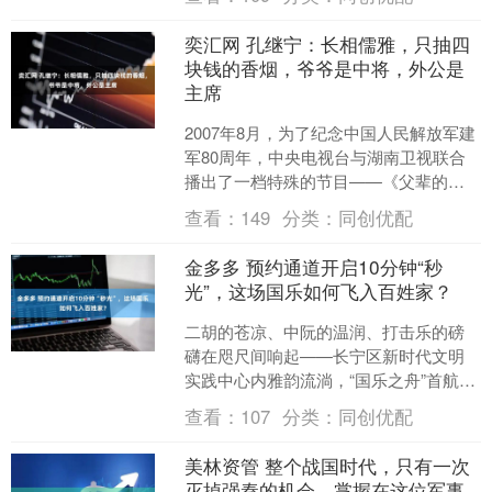
土上，国球精神代代相传、....
奕汇网 孔继宁：长相儒雅，只抽四
块钱的香烟，爷爷是中将，外公是
主席
2007年8月，为了纪念中国人民解放军建
军80周年，中央电视台与湖南卫视联合
播出了一档特殊的节目——《父辈的战
争岁月》。这档节目不仅回顾了历史的
查看：
149
分类：
同创优配
风云岁月，还聚焦....
金多多 预约通道开启10分钟“秒
光”，这场国乐如何飞入百姓家？
二胡的苍凉、中阮的温润、打击乐的磅
礴在咫尺间响起——长宁区新时代文明
实践中心内雅韵流淌，“国乐之舟”首航音
乐沙龙在此上演。记者获悉，该项目后
查看：
107
分类：
同创优配
续将陆续推出5场系列....
美林资管 整个战国时代，只有一次
灭掉强秦的机会，掌握在这位军事