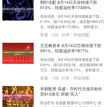
荆叶优配 8月14日天奈转债下跌
013%，转股溢价率17306%
本站消息，8月14日天奈转债收盘下跌
0.13%，报116.63元/张，成交额1660.4万
元，转股溢价率173.06%。 资料显示，
天奈转债信用级别为“AA-”....
查看：
233
分类：
同创优配
元宝枫资本 8月14日芯海转债下跌
091%，转股溢价率7877%
本站消息，8月14日芯海转债收盘下跌
0.91%，报123.25元/张，成交额3656.38
万元，转股溢价率78.77%。 资料显示，
芯海转债信用级别为“A+”，....
查看：
130
分类：
同创优配
本财配资 高盛：升时代天使目标价
至813港元 评级“买入”
热点栏目 自选股 数据中心 行情中心 资