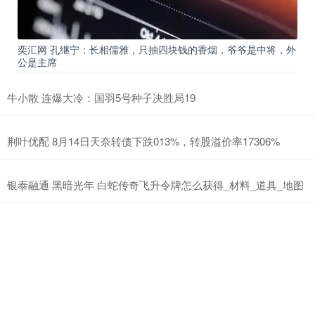
奕汇网 孔继宁：长相儒雅，只抽四块钱的香烟，爷爷是中将，外
公是主席
牛小散 连爆大冷：国羽5号种子决胜局19
荆叶优配 8月14日天奈转债下跌013%，转股溢价率17306%
银泰融通 黑暗光年 白蛇传奇飞升令牌怎么获得_材料_道具_地图
大圣配资 锐评丨为救灾女支书撑腰！网暴浊流终究越不过法律
大坝
金信达 首批112只浙股上半年业绩预告出炉 近六成是好消息