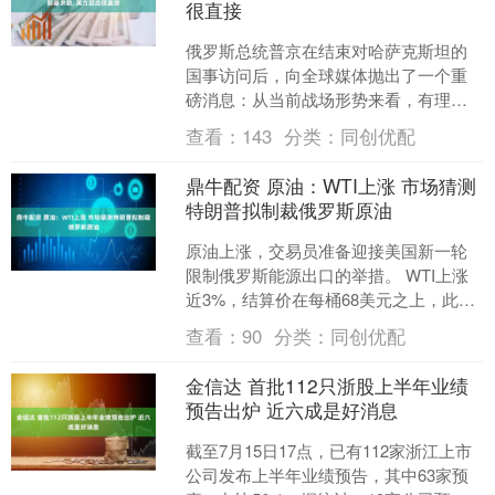
很直接
俄罗斯总统普京在结束对哈萨克斯坦的
国事访问后，向全球媒体抛出了一个重
磅消息：从当前战场形势来看，有理由
认为俄乌冲突临近收尾。 然而就在普京
查看：
143
分类：
同创优配
发表这番讲话的同一天，....
鼎牛配资 原油：WTI上涨 市场猜测
特朗普拟制裁俄罗斯原油
原油上涨，交易员准备迎接美国新一轮
限制俄罗斯能源出口的举措。 WTI上涨
近3%，结算价在每桶68美元之上，此前
美国总统唐纳德·特朗普表示，他计划于
查看：
90
分类：
同创优配
周一就俄罗斯问....
金信达 首批112只浙股上半年业绩
预告出炉 近六成是好消息
截至7月15日17点，已有112家浙江上市
公司发布上半年业绩预告，其中63家预