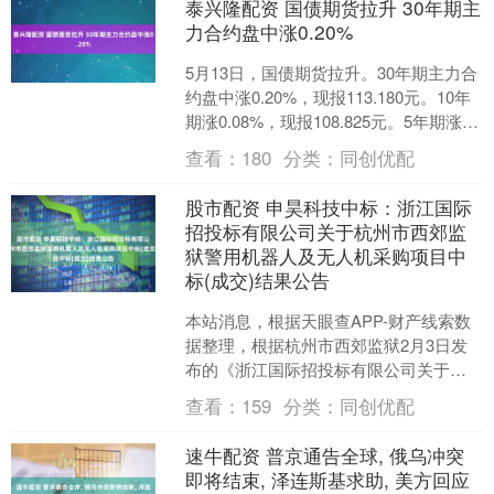
泰兴隆配资 国债期货拉升 30年期主
力合约盘中涨0.20%
5月13日，国债期货拉升。30年期主力合
约盘中涨0.20%，现报113.180元。10年
期涨0.08%，现报108.825元。5年期涨
0.08%，现报106.3....
查看：
180
分类：
同创优配
股市配资 申昊科技中标：浙江国际
招投标有限公司关于杭州市西郊监
狱警用机器人及无人机采购项目中
标(成交)结果公告
本站消息，根据天眼查APP-财产线索数
据整理，根据杭州市西郊监狱2月3日发
布的《浙江国际招投标有限公司关于杭
州市西郊监狱警用机器人及无人机采购
查看：
159
分类：
同创优配
项目中标(成交)结....
速牛配资 普京通告全球, 俄乌冲突
即将结束, 泽连斯基求助, 美方回应