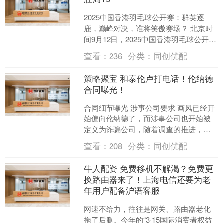
2025中国香港羽毛球公开赛：群英逐
鹿，巅峰对决，谁将笑傲赛场？ 北京时
间9月12日，2025中国香港羽毛球公开赛
Super 500赛程继续白热化进行。在今日
查看：
236
分类：
同创优配
的....
策略聚宝 和泰伦卢打电话！伦纳德
合同曝光！
合同细节曝光 涉事公司要求 画风已经开
始偏向伦纳德了，而涉事公司也开始被
定义为诈骗公司，随着调查的推进，更
多的内幕曝光了，关于小卡的合同细
查看：
208
分类：
同创优配
节，其中有一条属实有些....
牛人配资 免费移机不解渴？免费更
换路由器来了！上海电信还要为老
年用户配备沪语客服
网速不给力，往往是网关、路由器老化
拖了后腿。今年的“3·15国际消费者权益