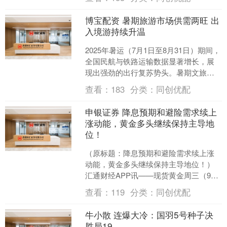
信息化等主要产业部门投向未....
博宝配资 暑期旅游市场供需两旺 出
入境游持续升温
2025年暑运（7月1日至8月31日）期间，
全国民航与铁路运输数据显著增长，展
现出强劲的出行复苏势头。暑期文旅消
费持续活跃，避暑游、中高端住宿需求
查看：
183
分类：
同创优配
提升，同时“首....
申银证券 降息预期和避险需求续上
涨动能，黄金多头继续保持主导地
位！
（原标题：降息预期和避险需求续上涨
动能，黄金多头继续保持主导地位！）
汇通财经APP讯——现货黄金周三（9月
10日）欧市时段在有利的基本面背景下
查看：
119
分类：
同创优配
延续日内稳健涨势....
牛小散 连爆大冷：国羽5号种子决
胜局19