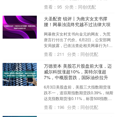
图、商业设计、口播视频、概念影像、
查看：
95
分类：
同创优配
音乐视觉化、....
大圣配资 锐评丨为救灾女支书撑
腰！网暴浊流终究越不过法律大坝
网暴救灾女村支书向金元的网友，为荒
唐言行付出了代价。6月2日，公安部网
安局披露，已依法查处相关网暴行为15
起，对秦某某、未某某等人依法行政处
查看：
211
分类：
同创优配
罚。消息一出，许多网....
万德资本 美股芯片股盘前大涨，迈
威尔科技涨超10%，英特尔涨超
7%，中概股普跌，国际油价拉升
6月3日美股盘前，美股三大指数期货涨
跌不一，道琼斯指数期货跌0.39%，纳斯
达克指数期货涨0.11%，标普500指数期
货跌0.14%。 大型科技股盘前普跌，特
查看：
196
分类：
同创优配
斯....