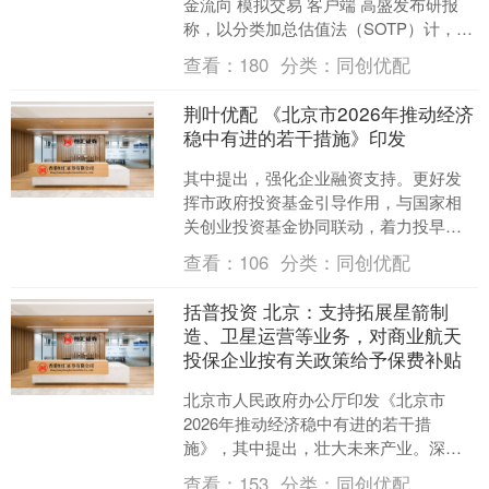
金流向 模拟交易 客户端 高盛发布研报
称，以分类加总估值法（SOTP）计，将
时代天使（06699）目标价由78.8港元
查看：
180
分类：
同创优配
升....
荆叶优配 《北京市2026年推动经济
稳中有进的若干措施》印发
其中提出，强化企业融资支持。更好发
挥市政府投资基金引导作用，与国家相
关创业投资基金协同联动，着力投早、
投小、投长期、投硬科技。完善支持小
查看：
106
分类：
同创优配
微企业融资协调工作机制，....
括普投资 北京：支持拓展星箭制
造、卫星运营等业务，对商业航天
投保企业按有关政策给予保费补贴
北京市人民政府办公厅印发《北京市
2026年推动经济稳中有进的若干措
施》，其中提出，壮大未来产业。深化
未来产业投入增长机制，科技、经济和
查看：
153
分类：
同创优配