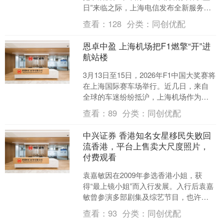
日”来临之际，上海电信发布全新服务承
诺：4月1日起，使用全屋WiFi标准版
查看：
128
分类：
同创优配
（WiFi5....
恩卓中盈 上海机场把F1燃擎“开”进
航站楼
3月13日至15日，2026年F1中国大奖赛将
在上海国际赛车场举行。近几日，来自
全球的车迷纷纷抵沪，上海机场作为城
市枢纽门户和入境旅游第一站，积极打
查看：
89
分类：
同创优配
造赛事展陈、....
中兴证券 香港知名女星移民失败回
流香港，平台上售卖大尺度照片，
付费观看
袁嘉敏因在2009年参选香港小姐，获
得“最上镜小姐”而入行发展。入行后袁嘉
敏曾参演多部剧集及综艺节目，也许是
运气不好，袁嘉敏即便曝光度不断，但
查看：
93
分类：
同创优配
仍没能大红大紫。 ....