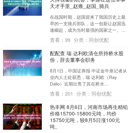
天才手里_赵雍_赵国_骑兵
在战国时期，赵国迎来了我国历史上最
早的一支骑兵部队，这一创新让赵国迅
速崛起，成为当时最强的国家之一。骑
兵的出现，改变了战场上的格局，凭借
查看：
99
分类：
同创优配
其卓越的机动性，骑兵几乎....
配配查 瑞·达利欧清仓所持桥水股
份，辞去董事会职务
8月1日，中国证券报·中证金牛座记者从
业内人士处获悉，瑞·达利欧（Ray
Dalio）近期出售了其在桥水
（Bridgewater Associates）的最后剩....
查看：
201
分类：
同创优配
热丰网 8月6日，河南市场再生精铅
价格15700-15800元吨，均价
15750元吨，较8月5日涨100元
吨。