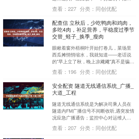
这种道具的出处，自然是不足为奇的。
查看：
227
分类：
同创优配
晨晨给大家介绍下，飞升令牌....
配查信 立秋后，少吃鸭肉和鸡肉，
多吃4肉，补足营养，平稳度过季节
交替_蛏子_换季_瘦肉
眼瞅着窗外梧桐叶开始打卷儿，菜场里
西瓜摊悄悄缩水，我就知道——老话说
的"早上立了秋，晚上凉飕飕"真不是骗人
的。其实老祖宗早就在《饮膳正要》里
查看：
196
分类：
同创优配
写过："秋气燥，宜食....
安全配资 隧道无线通信系统_广播_
大道_工程
隧道无线通信系统是为解决司乘人员在
隧道内FM广播信号不间断收听,遇突发情
况应急广播通告；监控中心对运维人员
无障碍调度管理；公安交警、消防人员
查看：
207
分类：
同创优配
的警务执勤、消防救援....