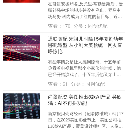
在引进安德烈·以及尤里·蒂勒曼斯后，曼
联补强中场的脚步并没有停止，罗马中
场马努·科内成为了红魔的新目标。近
日，曼联名宿里奥·费迪南德在他的播客
查看：
170
分类：
同创优配
节目中透露，自己的....
通联随配 宋祖儿时隔15年复刻幼年
哪吒造型 从小到大美貌统一网友直
呼惊艳
有些事情总是让人感到惊奇。十五年前
你看着电视机里那个小家伙的时候，他
已经开始演戏了。十五年后他又穿上差
不多的衣服出现在你眼前，你居然还能
查看：
61
分类：
同创优配
一眼就认出是他本人。 宋....
尚盈配资 美图推出8款AI产品 吴欣
鸿：AI不再拼功能
新京报贝壳财经讯（记者陈维城）6月17
日，在2026美图影像节上，美图公司推
出8款AI产品，覆盖设计师社区、人像修