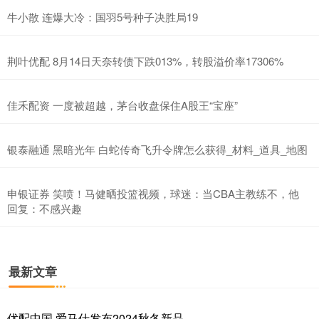
牛小散 连爆大冷：国羽5号种子决胜局19
荆叶优配 8月14日天奈转债下跌013%，转股溢价率17306%
佳禾配资 一度被超越，茅台收盘保住A股王“宝座”
银泰融通 黑暗光年 白蛇传奇飞升令牌怎么获得_材料_道具_地图
申银证券 笑喷！马健晒投篮视频，球迷：当CBA主教练不，他
回复：不感兴趣
最新文章
优配中国 爱马仕发布2024秋冬新品