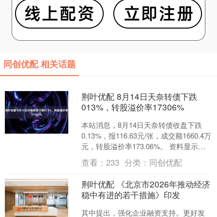
同创优配 相关话题
荆叶优配 8月14日天奈转债下跌
013%，转股溢价率17306%
本站消息，8月14日天奈转债收盘下跌
0.13%，报116.63元/张，成交额1660.4万
元，转股溢价率173.06%。 资料显示，
天奈转债信用级别为“AA-”....
查看：
233
分类：
同创优配
荆叶优配 《北京市2026年推动经济
稳中有进的若干措施》印发
其中提出，强化企业融资支持。更好发