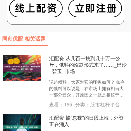
同创优配 相关话题
汇配资 从几百一块到几十万一公
斤，俄料的涨跌形式来了……_巴沙
_碧玉_市场
说起俄料，大家对它的印象如何？ 如今
的俄料可以说是，在市场上拥有相当大
一部分受众，其原因之一就是相较于籽
料，俄料有更为平易近人的价格。 不过
查看：
155
分类：
股市杠杆平台
也不是什么俄料都值得....
汇配资 被“忽视”的日股上涨，外资
正在涌入