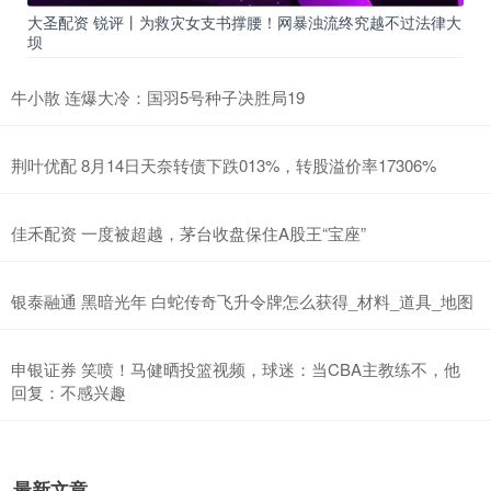
大圣配资 锐评丨为救灾女支书撑腰！网暴浊流终究越不过法律大
坝
牛小散 连爆大冷：国羽5号种子决胜局19
荆叶优配 8月14日天奈转债下跌013%，转股溢价率17306%
佳禾配资 一度被超越，茅台收盘保住A股王“宝座”
银泰融通 黑暗光年 白蛇传奇飞升令牌怎么获得_材料_道具_地图
申银证券 笑喷！马健晒投篮视频，球迷：当CBA主教练不，他
回复：不感兴趣
最新文章