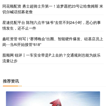
同花顺配资 勇士超骑士升第一！追梦愿把23号让给詹姆斯 米
切尔喊话招募老詹
星速优配平台 陈翔六点半“妹爷”去世不到24小时，恶心的事
情发生，还不止一件
鑫旺资管 特写 | “赛博晚会”出圈、智能硬件爆发、硅基店员上
岗⋯当AI开始接管“618”
股顺网 锐评丨一车安全带是P上去的？交通规则岂能为娱乐
流量让步
推荐资讯