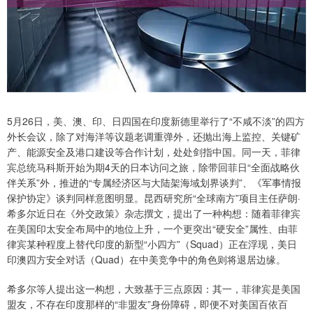
5月26日，美、澳、印、日四国在印度新德里举行了“不咸不淡”的四方
外长会议，除了对海洋等议题老调重弹外，还抛出海上监控、关键矿
产、能源安全及港口建设等合作计划，处处剑指中国。同一天，菲律
宾总统马科斯开始为期4天的日本访问之旅，除带回菲日“全面战略伙
伴关系”外，推进的“专属经济区与大陆架海域划界谈判”、《军事情报
保护协定》谈判同样意图明显。昆西研究所“全球南方”项目主任萨朗·
希多尔近日在《外交政策》杂志撰文，提出了一种构想：随着菲律宾
在美国印太安全布局中的地位上升，一个更突出“硬安全”属性、由菲
律宾某种程度上替代印度的新型“小四方”（Squad）正在浮现，美日
印澳四方安全对话（Quad）在中美竞争中的角色则将退居边缘。
希多尔等人提出这一构想，大致基于三点原因：其一，菲律宾是美国
盟友，不存在印度那样的“非盟友”身份障碍，即便不对美国百依百