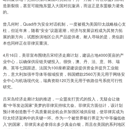
造新裂痕，甚至可能拖东盟入大国对抗漩涡，而这正是东盟极力避免
的。
曾几何时，Quad作为安全对话机制，一度被视为美国印太战略核心支
柱，但近年来，随着“安全”议题退潮，经济与发展议程成为其努力拓
展的新方向，试图扮演地区公共产品提供者。耐人寻味的是，类似剧
本也同样正在菲律宾重演。
4月16日，美菲宣布围绕吕宋经济走廊计划，建设占地4000英亩的产
业中心，以确保供应链关键投入。很快，澳、丹、法、意、韩、瑞
典、英等七国跟进。法国为100座桥梁建设提供资金并提升工业能
力，意大利加强半导体等领域投资，韩国赠款2560万美元用于网络安
全中心与机场现代化，瑞典资助120万美元用于铁路信号系统可行性
研究。
吕宋岛经济走廊计划的推进，一众盟友打赏式的投入，无疑会让做
着“中等发达国家”美梦的菲律宾持续亢奋。菲律宾方面估计，该计划
预计将创造数千个高质量就业机会并加强区域供应链，使菲律宾成为
印太经济架构中的关键一环。作为一个被世界银行界定为“中等偏低收
入”的国家，菲律宾未必拿得出多少真金白银，而且在美国的系列地区