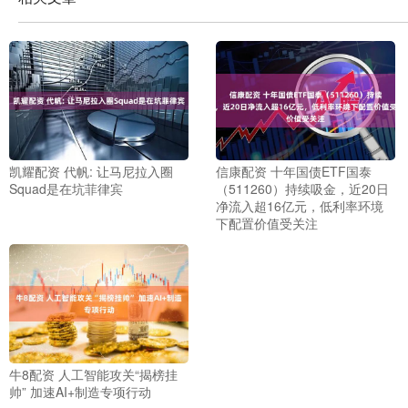
凯耀配资 代帆: 让马尼拉入圈
信康配资 十年国债ETF国泰
Squad是在坑菲律宾
（511260）持续吸金，近20日
净流入超16亿元，低利率环境
下配置价值受关注
牛8配资 人工智能攻关“揭榜挂
帅” 加速AI+制造专项行动