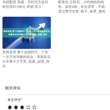
本财配资 高盛：升时代天使目
配查信 立秋后，少吃鸭肉和鸡
标价至813港元 评级“买入”
肉，多吃4肉，补足营养，平稳
度过季节交替_蛏子_换季_瘦肉
美林资管 整个战国时代，只有
一次灭掉强秦的机会，掌握在这
位军事天才手里_赵雍_赵国_骑
兵
相关评论
本文评分
*