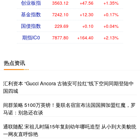
创业板指
3563.12
+47.56
+1.35%
基金指数
7242.10
+12.30
+0.17%
国债指数
229.69
+0.10
+0.04%
期指IC0
7877.80
+164.40
+2.13%
热点资讯
汇利资本 “Gucci Ancora 古驰安可拉红”线下空间同期登陆中
国四城
间群策略 5100万英镑！曼联名宿宣布法国国脚加盟红魔，罗
马诺：别急还在谈
通联随配 宋祖儿时隔15年复刻幼年哪吒造型 从小到大美貌统
一网友直呼惊艳