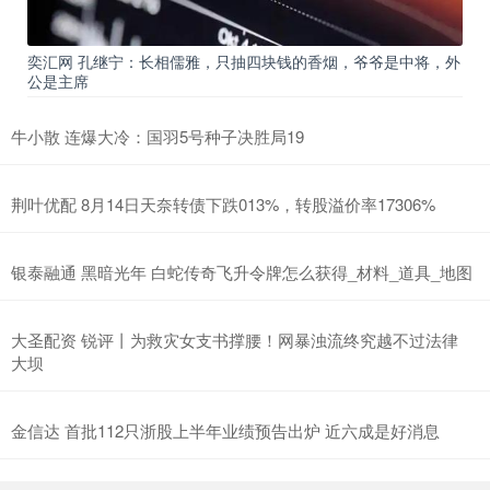
奕汇网 孔继宁：长相儒雅，只抽四块钱的香烟，爷爷是中将，外
公是主席
牛小散 连爆大冷：国羽5号种子决胜局19
荆叶优配 8月14日天奈转债下跌013%，转股溢价率17306%
银泰融通 黑暗光年 白蛇传奇飞升令牌怎么获得_材料_道具_地图
大圣配资 锐评丨为救灾女支书撑腰！网暴浊流终究越不过法律
大坝
金信达 首批112只浙股上半年业绩预告出炉 近六成是好消息