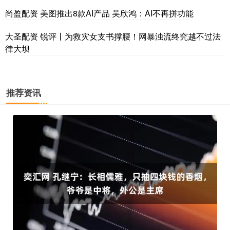
尚盈配资 美图推出8款AI产品 吴欣鸿：AI不再拼功能
大圣配资 锐评丨为救灾女支书撑腰！网暴浊流终究越不过法
律大坝
推荐资讯