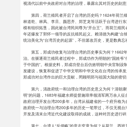
视清代以前中央政府对台湾的治理，暴露出其对历史的刻意
第四，荷兰殖民者开启了台湾的历史吗？1624年荷兰殖
林道乾、林凤、李旦、颜思齐、郑芝龙等活跃于台湾进行东
模有组织拓垦，因此被台湾民间尊为“开台王”。而荷兰殖民
年还爆发了郭怀一领导的反抗殖民起义。赖清德为构建“台独
统治美化为“台湾历史的起源”，不但篡改历史，更是数典忘
第五，郑成功收复与治理台湾的历史事实为何？1662年
治。在驱逐荷兰殖民者过程中，郑成功作为明朝的“国姓爷”
于中国的”。根据史料，郑成功登台后仿效明朝中央官制设
发建设，恢复和促进了中华文明和中华文化在台湾的传承发
郑成功对台湾作出的巨大贡献，罔顾明郑与祖国大陆的密切
第六，清政府统一和治理台湾的历史意义为何？清朝康熙皇
明”的问题，1683年福建水师提督施琅率领清军两万余人征
政府治理开发台湾200多年，台湾从福建省的一个府升格
政府统一与治理台湾200多年的历史一笔带过，不仅无视
开发及清末台湾近代化建设取得的成就，这种对历史进行碎
第七，台湾人“反侵略”的意志究竟为何？从荷兰、西班牙