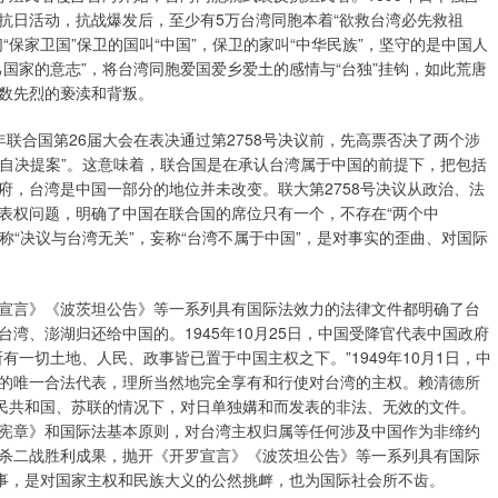
抗日活动，抗战爆发后，至少有5万台湾同胞本着“欲救台湾必先救祖
保家卫国”保卫的国叫“中国”，保卫的家叫“中华民族”，坚守的是中国人
国家的意志”，将台湾同胞爱国爱乡爱土的感情与“台独”挂钩，如此荒唐
数先烈的亵渎和背叛。
年联合国第26届大会在表决通过第2758号决议前，先高票否决了两个涉
湾自决提案”。这意味着，联合国是在承认台湾属于中国的前提下，把包括
府，台湾是中国一部分的地位并未改变。联大第2758号决议从政治、法
表权问题，明确了中国在联合国的席位只有一个，不存在“两个中
称“决议与台湾无关”，妄称“台湾不属于中国”，是对事实的歪曲、对国际
言》《波茨坦公告》等一系列具有国际法效力的法律文件都明确了台
湾、澎湖归还给中国的。1945年10月25日，中国受降官代表中国政府
一切土地、人民、政事皆已置于中国主权之下。”1949年10月1日，中
的唯一合法代表，理所当然地完全享有和行使对台湾的主权。赖清德所
人民共和国、苏联的情况下，对日单独媾和而发表的非法、无效的文件。
合国宪章》和国际法基本原则，对台湾主权归属等任何涉及中国作为非缔约
杀二战胜利成果，抛开《开罗宣言》《波茨坦公告》等一系列具有国际
说事，是对国家主权和民族大义的公然挑衅，也为国际社会所不齿。